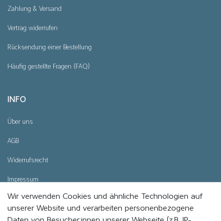
Zahlung & Versand
Vertrag widerrufen
Rücksendung einer Bestellung
Häufig gestellte Fragen (FAQ)
INFO
Über uns
AGB
Widerrufsrecht
Impressum
Wir verwenden Cookies und ähnliche Technologien auf
Datenschutz
unserer Website und verarbeiten personenbezogene
Cookie - Einstellungen
Daten von Besucher:innen unserer Webseite (z.B. IP-