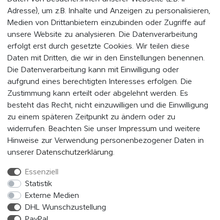
Adresse), um z.B. Inhalte und Anzeigen zu personalisieren,
Medien von Drittanbietern einzubinden oder Zugriffe auf
WERDE MITGLIED UND BLEIBE IMMER AUF DEM
unsere Website zu analysieren. Die Datenverarbeitung
LAUFENDEN
erfolgt erst durch gesetzte Cookies. Wir teilen diese
Daten mit Dritten, die wir in den Einstellungen benennen.
Indem Du auf „MITMACHEN“ klickst, erklärst du dich damit einverstanden,
als Mitglied vom EVENaBAG Newsletter, Neuheiten, Aktionen und
Die Datenverarbeitung kann mit Einwilligung oder
Werbeangebote zu erhalten.
aufgrund eines berechtigten Interesses erfolgen. Die
Zustimmung kann erteilt oder abgelehnt werden. Es
Abonnieren
besteht das Recht, nicht einzuwilligen und die Einwilligung
zu einem späteren Zeitpunkt zu ändern oder zu
Hiermit bestätige ich, dass ich die
Daten­schutz­erklärung
gelesen
widerrufen. Beachten Sie unser
Impressum
und weitere
habe. Meine Einwilligung kann ich jederzeit widerrufen.*
Hinweise zur Verwendung personenbezogener Daten in
unserer
Daten­schutz­erklärung
.
Essenziell
FOLGE UNS
Statistik
Externe Medien
DHL Wunschzustellung
PayPal