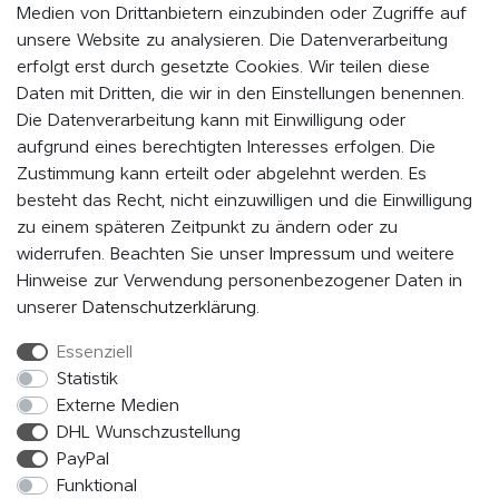
Medien von Drittanbietern einzubinden oder Zugriffe auf
WERDE MITGLIED UND BLEIBE IMMER AUF DEM
unsere Website zu analysieren. Die Datenverarbeitung
LAUFENDEN
erfolgt erst durch gesetzte Cookies. Wir teilen diese
Daten mit Dritten, die wir in den Einstellungen benennen.
Indem Du auf „MITMACHEN“ klickst, erklärst du dich damit einverstanden,
als Mitglied vom EVENaBAG Newsletter, Neuheiten, Aktionen und
Die Datenverarbeitung kann mit Einwilligung oder
Werbeangebote zu erhalten.
aufgrund eines berechtigten Interesses erfolgen. Die
Zustimmung kann erteilt oder abgelehnt werden. Es
Abonnieren
besteht das Recht, nicht einzuwilligen und die Einwilligung
zu einem späteren Zeitpunkt zu ändern oder zu
Hiermit bestätige ich, dass ich die
Daten­schutz­erklärung
gelesen
widerrufen. Beachten Sie unser
Impressum
und weitere
habe. Meine Einwilligung kann ich jederzeit widerrufen.*
Hinweise zur Verwendung personenbezogener Daten in
unserer
Daten­schutz­erklärung
.
Essenziell
FOLGE UNS
Statistik
Externe Medien
DHL Wunschzustellung
PayPal
Funktional