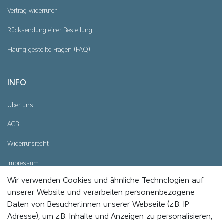
Vertrag widerrufen
Rücksendung einer Bestellung
Häufig gestellte Fragen (FAQ)
INFO
Über uns
AGB
Widerrufsrecht
Impressum
Wir verwenden Cookies und ähnliche Technologien auf
Datenschutz
unserer Website und verarbeiten personenbezogene
Cookie - Einstellungen
Daten von Besucher:innen unserer Webseite (z.B. IP-
Adresse), um z.B. Inhalte und Anzeigen zu personalisieren,