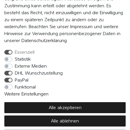
Zustimmung kann erteilt oder abgelehnt werden. Es
Abonnieren
besteht das Recht, nicht einzuwilligen und die Einwilligung
zu einem späteren Zeitpunkt zu ändern oder zu
Hiermit bestätige ich, dass ich die
Daten­schutz­erklärung
gelesen
widerrufen. Beachten Sie unser
Impressum
und weitere
habe. Meine Einwilligung kann ich jederzeit widerrufen.*
Hinweise zur Verwendung personenbezogener Daten in
unserer
Daten­schutz­erklärung
.
Essenziell
FOLGE UNS
Statistik
Externe Medien
DHL Wunschzustellung
PayPal
Funktional
Weitere Einstellungen
2026 © EVENaBAG
Apple iPad, Apple MacBook und Apple iPhone sind Marken der Apple Inc.
Alle akzeptieren
DE
Alle ablehnen
*Preise inkl. deutscher MwSt.; der engültige Gesamtpreis richtet sich nach dem