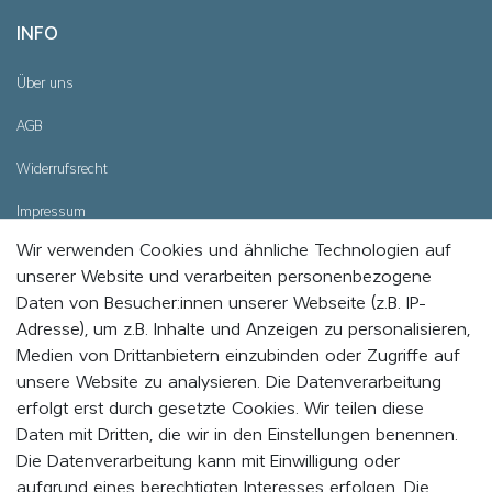
INFO
Über uns
AGB
Widerrufsrecht
Impressum
Wir verwenden Cookies und ähnliche Technologien auf
Datenschutz
unserer Website und verarbeiten personenbezogene
Cookie - Einstellungen
Daten von Besucher:innen unserer Webseite (z.B. IP-
Adresse), um z.B. Inhalte und Anzeigen zu personalisieren,
Medien von Drittanbietern einzubinden oder Zugriffe auf
WERDE MITGLIED UND BLEIBE IMMER AUF DEM
unsere Website zu analysieren. Die Datenverarbeitung
LAUFENDEN
erfolgt erst durch gesetzte Cookies. Wir teilen diese
Daten mit Dritten, die wir in den Einstellungen benennen.
Indem Du auf „MITMACHEN“ klickst, erklärst du dich damit einverstanden,
als Mitglied vom EVENaBAG Newsletter, Neuheiten, Aktionen und
Die Datenverarbeitung kann mit Einwilligung oder
Werbeangebote zu erhalten.
aufgrund eines berechtigten Interesses erfolgen. Die