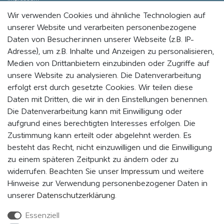
Wir verwenden Cookies und ähnliche Technologien auf
Datenschutz
unserer Website und verarbeiten personenbezogene
Cookie - Einstellungen
Daten von Besucher:innen unserer Webseite (z.B. IP-
Adresse), um z.B. Inhalte und Anzeigen zu personalisieren,
Medien von Drittanbietern einzubinden oder Zugriffe auf
WERDE MITGLIED UND BLEIBE IMMER AUF DEM
unsere Website zu analysieren. Die Datenverarbeitung
LAUFENDEN
erfolgt erst durch gesetzte Cookies. Wir teilen diese
Daten mit Dritten, die wir in den Einstellungen benennen.
Indem Du auf „MITMACHEN“ klickst, erklärst du dich damit einverstanden,
als Mitglied vom EVENaBAG Newsletter, Neuheiten, Aktionen und
Die Datenverarbeitung kann mit Einwilligung oder
Werbeangebote zu erhalten.
aufgrund eines berechtigten Interesses erfolgen. Die
Zustimmung kann erteilt oder abgelehnt werden. Es
Abonnieren
besteht das Recht, nicht einzuwilligen und die Einwilligung
zu einem späteren Zeitpunkt zu ändern oder zu
Hiermit bestätige ich, dass ich die
Daten­schutz­erklärung
gelesen
widerrufen. Beachten Sie unser
Impressum
und weitere
habe. Meine Einwilligung kann ich jederzeit widerrufen.*
Hinweise zur Verwendung personenbezogener Daten in
unserer
Daten­schutz­erklärung
.
Essenziell
FOLGE UNS