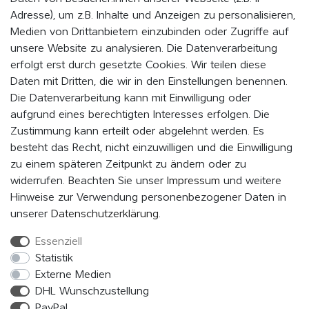
Adresse), um z.B. Inhalte und Anzeigen zu personalisieren,
Medien von Drittanbietern einzubinden oder Zugriffe auf
WERDE MITGLIED UND BLEIBE IMMER AUF DEM
unsere Website zu analysieren. Die Datenverarbeitung
LAUFENDEN
erfolgt erst durch gesetzte Cookies. Wir teilen diese
Daten mit Dritten, die wir in den Einstellungen benennen.
Indem Du auf „MITMACHEN“ klickst, erklärst du dich damit einverstanden,
als Mitglied vom EVENaBAG Newsletter, Neuheiten, Aktionen und
Die Datenverarbeitung kann mit Einwilligung oder
Werbeangebote zu erhalten.
aufgrund eines berechtigten Interesses erfolgen. Die
Zustimmung kann erteilt oder abgelehnt werden. Es
Abonnieren
besteht das Recht, nicht einzuwilligen und die Einwilligung
zu einem späteren Zeitpunkt zu ändern oder zu
Hiermit bestätige ich, dass ich die
Daten­schutz­erklärung
gelesen
widerrufen. Beachten Sie unser
Impressum
und weitere
habe. Meine Einwilligung kann ich jederzeit widerrufen.*
Hinweise zur Verwendung personenbezogener Daten in
unserer
Daten­schutz­erklärung
.
Essenziell
FOLGE UNS
Statistik
Externe Medien
DHL Wunschzustellung
PayPal