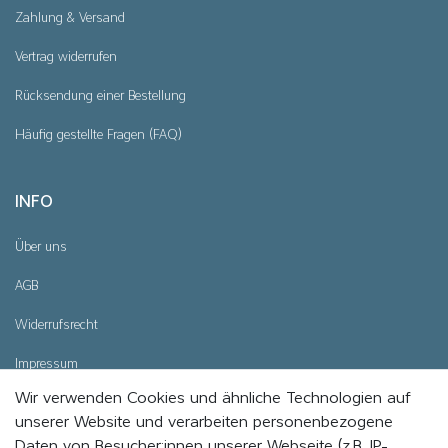
Zahlung & Versand
Vertrag widerrufen
Rücksendung einer Bestellung
Häufig gestellte Fragen (FAQ)
INFO
Über uns
AGB
Widerrufsrecht
Impressum
Wir verwenden Cookies und ähnliche Technologien auf
Datenschutz
unserer Website und verarbeiten personenbezogene
Cookie - Einstellungen
Daten von Besucher:innen unserer Webseite (z.B. IP-