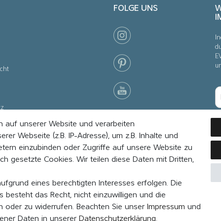
FOLGE UNS
W
I
In
du
E
u
cht
tz
 auf unserer Website und verarbeiten
nstellungen
r Webseite (z.B. IP-Adresse), um z.B. Inhalte und
etern einzubinden oder Zugriffe auf unsere Website zu
ch gesetzte Cookies. Wir teilen diese Daten mit Dritten,
aufgrund eines berechtigten Interesses erfolgen. Die
 besteht das Recht, nicht einzuwilligen und die
rn oder zu widerrufen. Beachten Sie unser
Impressum
und
ener Daten in unserer
Daten­schutz­erklärung
.