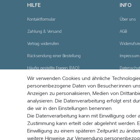
HILFE
INFO
Kontaktformular
Über uns
Zahlung & Versand
AGB
Vertrag widerrufen
Widerrufsre
Rücksendung einer Bestellung
Impressum
Häufig gestellte Fragen (FAQ)
Datenschu
Wir verwenden Cookies und ähnliche Technologien
Cookie - Ei
personenbezogene Daten von Besucher:innen unsere
Anzeigen zu personalisieren, Medien von Drittanbi
analysieren. Die Datenverarbeitung erfolgt erst dur
die wir in den Einstellungen benennen.
Die Datenverarbeitung kann mit Einwilligung oder 
Zustimmung kann erteilt oder abgelehnt werden. Es
Einwilligung zu einem späteren Zeitpunkt zu ände
2026 © EVENaBAG
weitere Hinweise zur Verwendung personenbezog