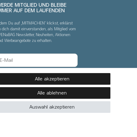
ERDE MITGLIED UND BLEIBE
MMER AUF DEM LAUFENDEN
dem Du auf „MITMACHEN“ klickst, erklärst
 dich damit einverstanden, als Mitglied vom
VENaBAG Newsletter, Neuheiten, Aktionen
nd Werbeangebote zu erhalten.
Abonnieren
Alle akzeptieren
Hiermit bestätige ich, dass ich die
Daten­
Alle ablehnen
schutz­erklärung
gelesen habe. Meine
Einwilligung kann ich jederzeit
Auswahl akzeptieren
widerrufen.*