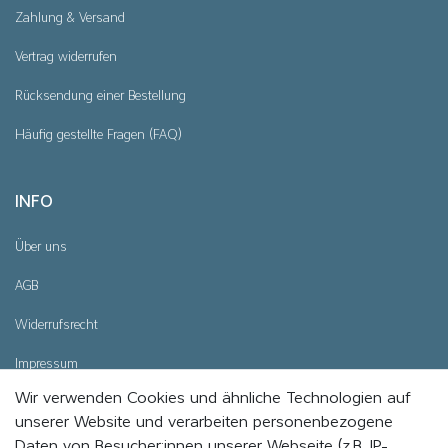
Zahlung & Versand
Vertrag widerrufen
Rücksendung einer Bestellung
Häufig gestellte Fragen (FAQ)
INFO
Über uns
AGB
Widerrufsrecht
Impressum
Wir verwenden Cookies und ähnliche Technologien auf
Datenschutz
unserer Website und verarbeiten personenbezogene
Cookie - Einstellungen
Daten von Besucher:innen unserer Webseite (z.B. IP-