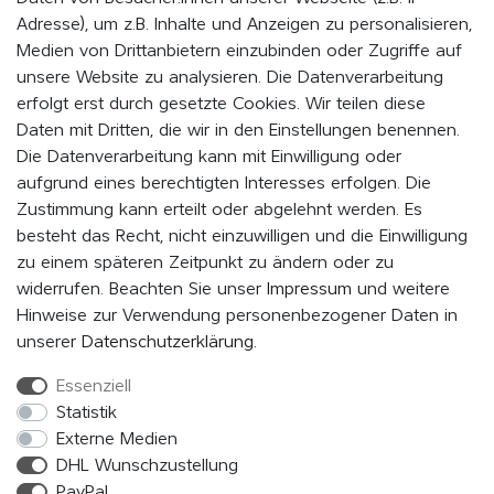
Adresse), um z.B. Inhalte und Anzeigen zu personalisieren,
Medien von Drittanbietern einzubinden oder Zugriffe auf
WERDE MITGLIED UND BLEIBE IMMER AUF DEM
unsere Website zu analysieren. Die Datenverarbeitung
LAUFENDEN
erfolgt erst durch gesetzte Cookies. Wir teilen diese
Daten mit Dritten, die wir in den Einstellungen benennen.
Indem Du auf „MITMACHEN“ klickst, erklärst du dich damit einverstanden,
als Mitglied vom EVENaBAG Newsletter, Neuheiten, Aktionen und
Die Datenverarbeitung kann mit Einwilligung oder
Werbeangebote zu erhalten.
aufgrund eines berechtigten Interesses erfolgen. Die
Zustimmung kann erteilt oder abgelehnt werden. Es
Abonnieren
besteht das Recht, nicht einzuwilligen und die Einwilligung
zu einem späteren Zeitpunkt zu ändern oder zu
Hiermit bestätige ich, dass ich die
Daten­schutz­erklärung
gelesen
widerrufen. Beachten Sie unser
Impressum
und weitere
habe. Meine Einwilligung kann ich jederzeit widerrufen.*
Hinweise zur Verwendung personenbezogener Daten in
unserer
Daten­schutz­erklärung
.
Essenziell
FOLGE UNS
Statistik
Externe Medien
DHL Wunschzustellung
PayPal