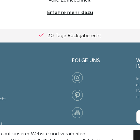
volle Zufriedenheit.
Erfahre mehr dazu
30 Tage Rückgaberecht
FOLGE UNS
W
I
In
du
E
u
cht
tz
 auf unserer Website und verarbeiten
nstellungen