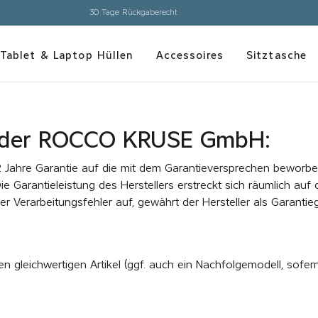
loser Versand innerhalb Deutschlands und Österreichs ab 150,00 € Bestellwert
Tablet & Laptop Hüllen
Accessoires
Sitztasche
 der ROCCO KRUSE GmbH:
ahre Garantie auf die mit dem Garantieversprechen beworbene
 Garantieleistung des Herstellers erstreckt sich räumlich auf
r Verarbeitungsfehler auf, gewährt der Hersteller als Garanti
 gleichwertigen Artikel (ggf. auch ein Nachfolgemodell, sofer