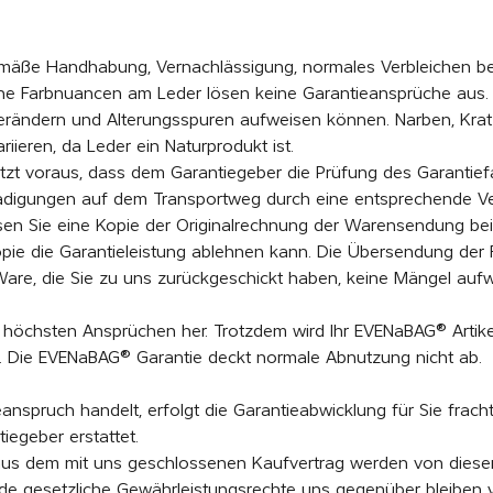
äße Handhabung, Vernachlässigung, normales Verbleichen bei
che Farbnuancen am Leder lösen keine Garantieansprüche aus
erändern und Alterungsspuren aufweisen können. Narben, Krat
ieren, da Leder ein Naturprodukt ist.
tzt voraus, dass dem Garantiegeber die Prüfung des Garantiefa
schädigungen auf dem Transportweg durch eine entsprechende 
sen Sie eine Kopie der Originalrechnung der Warensendung beil
opie die Garantieleistung ablehnen kann. Die Übersendung der
 Ware, die Sie zu uns zurückgeschickt haben, keine Mängel auf
en höchsten Ansprüchen her. Trotzdem wird Ihr EVENaBAG® Arti
 Die EVENaBAG® Garantie deckt normale Abnutzung nicht ab.
nspruch handelt, erfolgt die Garantieabwicklung für Sie fracht
egeber erstattet.
 aus dem mit uns geschlossenen Kaufvertrag werden von diese
de gesetzliche Gewährleistungsrechte uns gegenüber bleiben v