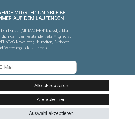
ERDE MITGLIED UND BLEIBE
MMER AUF DEM LAUFENDEN
dem Du auf „MITMACHEN“ klickst, erklärst
 dich damit einverstanden, als Mitglied vom
VENaBAG Newsletter, Neuheiten, Aktionen
nd Werbeangebote zu erhalten.
Abonnieren
Alle akzeptieren
Hiermit bestätige ich, dass ich die
Daten­
Alle ablehnen
schutz­erklärung
gelesen habe. Meine
Einwilligung kann ich jederzeit
Auswahl akzeptieren
widerrufen.*