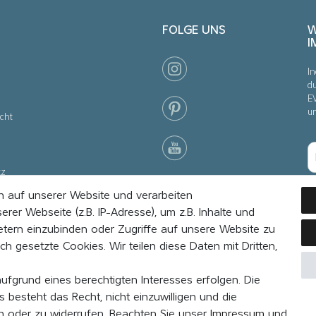
FOLGE UNS
W
I
In
du
E
u
cht
tz
 auf unserer Website und verarbeiten
nstellungen
r Webseite (z.B. IP-Adresse), um z.B. Inhalte und
etern einzubinden oder Zugriffe auf unsere Website zu
ch gesetzte Cookies. Wir teilen diese Daten mit Dritten,
aufgrund eines berechtigten Interesses erfolgen. Die
 besteht das Recht, nicht einzuwilligen und die
rn oder zu widerrufen. Beachten Sie unser
Impressum
und