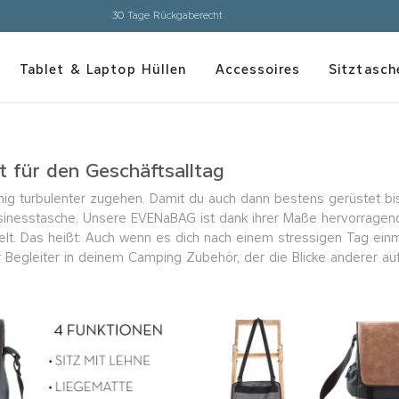
loser Versand innerhalb Deutschlands und Österreichs ab 150,00 € Bestellwert
Tablet & Laptop Hüllen
Accessoires
Sitztasch
t für den Geschäftsalltag
nig turbulenter zugehen. Damit du auch dann bestens gerüstet bis
sinesstasche. Unsere EVENaBAG ist dank ihrer Maße hervorragen
lt. Das heißt: Auch wenn es dich nach einem stressigen Tag einma
r Begleiter in deinem Camping Zubehör, der die Blicke anderer au