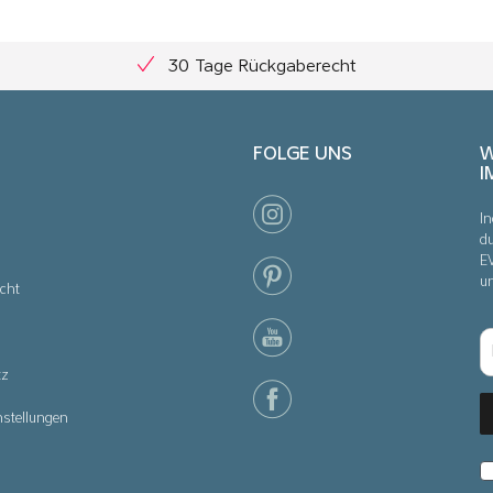
30 Tage Rückgaberecht
FOLGE UNS
W
I
In
du
E
u
cht
tz
nstellungen