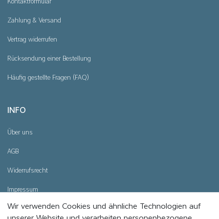
Kontaktformular
Zahlung & Versand
Vertrag widerrufen
Rücksendung einer Bestellung
Häufig gestellte Fragen (FAQ)
INFO
Über uns
AGB
Widerrufsrecht
Impressum
Wir verwenden Cookies und ähnliche Technologien auf
Datenschutz
unserer Website und verarbeiten personenbezogene