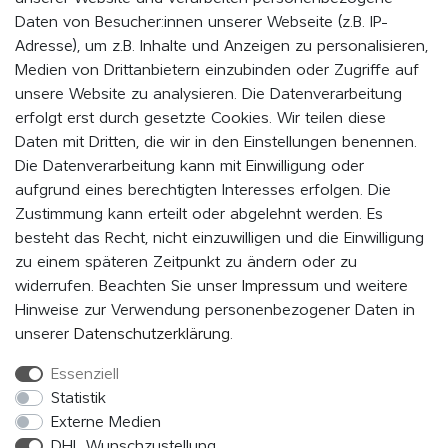
Cookie - Einstellungen
Daten von Besucher:innen unserer Webseite (z.B. IP-
Adresse), um z.B. Inhalte und Anzeigen zu personalisieren,
Medien von Drittanbietern einzubinden oder Zugriffe auf
WERDE MITGLIED UND BLEIBE IMMER AUF DEM
unsere Website zu analysieren. Die Datenverarbeitung
LAUFENDEN
erfolgt erst durch gesetzte Cookies. Wir teilen diese
Daten mit Dritten, die wir in den Einstellungen benennen.
Indem Du auf „MITMACHEN“ klickst, erklärst du dich damit einverstanden,
als Mitglied vom EVENaBAG Newsletter, Neuheiten, Aktionen und
Die Datenverarbeitung kann mit Einwilligung oder
Werbeangebote zu erhalten.
aufgrund eines berechtigten Interesses erfolgen. Die
Zustimmung kann erteilt oder abgelehnt werden. Es
Abonnieren
besteht das Recht, nicht einzuwilligen und die Einwilligung
zu einem späteren Zeitpunkt zu ändern oder zu
Hiermit bestätige ich, dass ich die
Daten­schutz­erklärung
gelesen
widerrufen. Beachten Sie unser
Impressum
und weitere
habe. Meine Einwilligung kann ich jederzeit widerrufen.*
Hinweise zur Verwendung personenbezogener Daten in
unserer
Daten­schutz­erklärung
.
Essenziell
FOLGE UNS
Statistik
Externe Medien
DHL Wunschzustellung