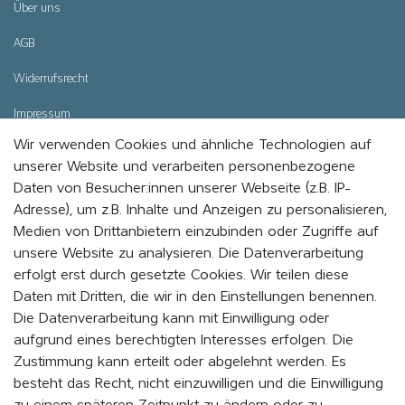
Über uns
AGB
Widerrufsrecht
Impressum
Wir verwenden Cookies und ähnliche Technologien auf
Datenschutz
unserer Website und verarbeiten personenbezogene
Cookie - Einstellungen
Daten von Besucher:innen unserer Webseite (z.B. IP-
Adresse), um z.B. Inhalte und Anzeigen zu personalisieren,
Medien von Drittanbietern einzubinden oder Zugriffe auf
WERDE MITGLIED UND BLEIBE IMMER AUF DEM
unsere Website zu analysieren. Die Datenverarbeitung
LAUFENDEN
erfolgt erst durch gesetzte Cookies. Wir teilen diese
Daten mit Dritten, die wir in den Einstellungen benennen.
Indem Du auf „MITMACHEN“ klickst, erklärst du dich damit einverstanden,
als Mitglied vom EVENaBAG Newsletter, Neuheiten, Aktionen und
Die Datenverarbeitung kann mit Einwilligung oder
Werbeangebote zu erhalten.
aufgrund eines berechtigten Interesses erfolgen. Die
Zustimmung kann erteilt oder abgelehnt werden. Es
Abonnieren
besteht das Recht, nicht einzuwilligen und die Einwilligung