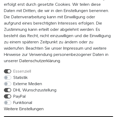
LAUFENDEN
erfolgt erst durch gesetzte Cookies. Wir teilen diese
Daten mit Dritten, die wir in den Einstellungen benennen.
Indem Du auf „MITMACHEN“ klickst, erklärst du dich damit einverstanden,
als Mitglied vom EVENaBAG Newsletter, Neuheiten, Aktionen und
Die Datenverarbeitung kann mit Einwilligung oder
Werbeangebote zu erhalten.
aufgrund eines berechtigten Interesses erfolgen. Die
Zustimmung kann erteilt oder abgelehnt werden. Es
Abonnieren
besteht das Recht, nicht einzuwilligen und die Einwilligung
zu einem späteren Zeitpunkt zu ändern oder zu
Hiermit bestätige ich, dass ich die
Daten­schutz­erklärung
gelesen
widerrufen. Beachten Sie unser
Impressum
und weitere
habe. Meine Einwilligung kann ich jederzeit widerrufen.*
Hinweise zur Verwendung personenbezogener Daten in
unserer
Daten­schutz­erklärung
.
Essenziell
FOLGE UNS
Statistik
Externe Medien
DHL Wunschzustellung
PayPal
Funktional
Weitere Einstellungen
2026 © EVENaBAG