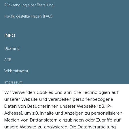
Rücksendung einer Bestellung
Häufig gestellte Fragen (FAQ)
INFO
Über uns
AGB
Widerrufsrecht
Impressum
Wir verwenden Cookies und ähnliche Technologien auf
Datenschutz
unserer Website und verarbeiten personenbezogene
Cookie - Einstellungen
Daten von Besucher:innen unserer Webseite (z.B. IP-
Adresse), um z.B. Inhalte und Anzeigen zu personalisieren,
Medien von Drittanbietern einzubinden oder Zugriffe auf
WERDE MITGLIED UND BLEIBE IMMER AUF DEM
unsere Website zu analysieren. Die Datenverarbeitung