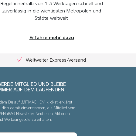
Regel innerhalb von 1–3 Werktagen schnell und
zuverlässig in die wichtigsten Metropolen und
Städte weltweit.
Erfahre mehr dazu
Weltweiter Express-Versand
ERDE MITGLIED UND BLEIBE
MMER AUF DEM LAUFENDEN
dem Du auf „MITMACHEN“ klickst, erklärst
 dich damit einverstanden, als Mitglied vom
VENaBAG Newsletter, Neuheiten, Aktionen
nd Werbeangebote zu erhalten.