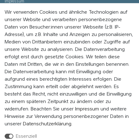
Impressum
Wir verwenden Cookies und ähnliche Technologien auf
Datenschutz
unserer Website und verarbeiten personenbezogene
Cookie - Einstellungen
Daten von Besucher:innen unserer Webseite (z.B. IP-
Adresse), um z.B. Inhalte und Anzeigen zu personalisieren,
Medien von Drittanbietern einzubinden oder Zugriffe auf
WERDE MITGLIED UND BLEIBE IMMER AUF DEM
unsere Website zu analysieren. Die Datenverarbeitung
LAUFENDEN
erfolgt erst durch gesetzte Cookies. Wir teilen diese
Daten mit Dritten, die wir in den Einstellungen benennen.
Indem Du auf „MITMACHEN“ klickst, erklärst du dich damit einverstanden,
als Mitglied vom EVENaBAG Newsletter, Neuheiten, Aktionen und
Die Datenverarbeitung kann mit Einwilligung oder
Werbeangebote zu erhalten.
aufgrund eines berechtigten Interesses erfolgen. Die
Zustimmung kann erteilt oder abgelehnt werden. Es
Abonnieren
besteht das Recht, nicht einzuwilligen und die Einwilligung
zu einem späteren Zeitpunkt zu ändern oder zu
Hiermit bestätige ich, dass ich die
Daten­schutz­erklärung
gelesen
widerrufen. Beachten Sie unser
Impressum
und weitere
habe. Meine Einwilligung kann ich jederzeit widerrufen.*
Hinweise zur Verwendung personenbezogener Daten in
unserer
Daten­schutz­erklärung
.
Essenziell
FOLGE UNS