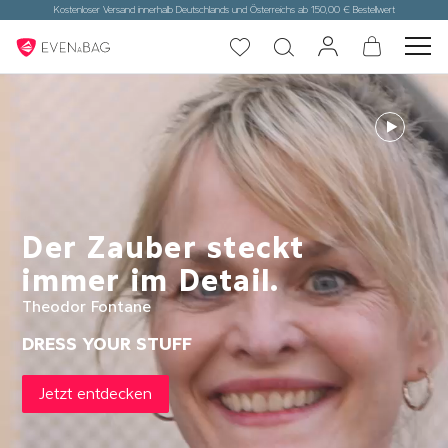
Kostenloser Versand innerhalb Deutschlands und Österreichs ab 150,00 € Bestellwert
Der Zauber steckt
immer im Detail.
Theodor Fontane
DRESS YOUR STUFF
Jetzt entdecken