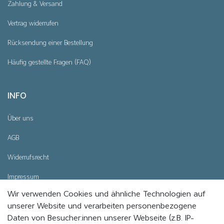
Zahlung & Versand
Vertrag widerrufen
Rücksendung einer Bestellung
Häufig gestellte Fragen (FAQ)
INFO
Über uns
AGB
Widerrufsrecht
Impressum
Wir verwenden Cookies und ähnliche Technologien auf
Datenschutz
unserer Website und verarbeiten personenbezogene
Cookie - Einstellungen
Daten von Besucher:innen unserer Webseite (z.B. IP-