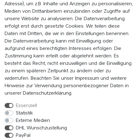
Adresse), um z.B. Inhalte und Anzeigen zu personalisieren,
Medien von Drittanbietern einzubinden oder Zugriffe auf
WERDE MITGLIED UND BLEIBE IMMER AUF DEM
unsere Website zu analysieren. Die Datenverarbeitung
LAUFENDEN
erfolgt erst durch gesetzte Cookies. Wir teilen diese
Daten mit Dritten, die wir in den Einstellungen benennen.
Indem Du auf „MITMACHEN“ klickst, erklärst du dich damit einverstanden,
als Mitglied vom EVENaBAG Newsletter, Neuheiten, Aktionen und
Die Datenverarbeitung kann mit Einwilligung oder
Werbeangebote zu erhalten.
aufgrund eines berechtigten Interesses erfolgen. Die
Zustimmung kann erteilt oder abgelehnt werden. Es
Abonnieren
besteht das Recht, nicht einzuwilligen und die Einwilligung
zu einem späteren Zeitpunkt zu ändern oder zu
Hiermit bestätige ich, dass ich die
Daten­schutz­erklärung
gelesen
widerrufen. Beachten Sie unser
Impressum
und weitere
habe. Meine Einwilligung kann ich jederzeit widerrufen.*
Hinweise zur Verwendung personenbezogener Daten in
unserer
Daten­schutz­erklärung
.
Essenziell
FOLGE UNS
Statistik
Externe Medien
DHL Wunschzustellung
PayPal