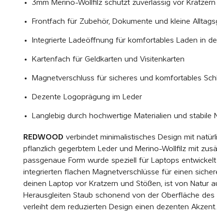
3mm Merino-Wollfilz schützt zuverlässig vor Kratzer
Frontfach für Zubehör, Dokumente und kleine Alltag
Integrierte Ladeöffnung für komfortables Laden in de
Kartenfach für Geldkarten und Visitenkarten
Magnetverschluss für sicheres und komfortables Sc
Dezente Logoprägung im Leder
Langlebig durch hochwertige Materialien und stabile 
REDWOOD
verbindet minimalistisches Design mit natürl
pflanzlich gegerbtem Leder und Merino-Wollfilz mit zus
passgenaue Form wurde speziell für Laptops entwickelt 
integrierten flachen Magnetverschlüsse für einen sicher
deinen Laptop vor Kratzern und Stößen, ist von Natur
Herausgleiten Staub schonend von der Oberfläche des L
verleiht dem reduzierten Design einen dezenten Akzent.