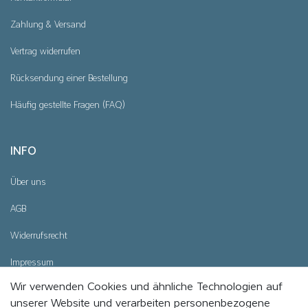
Zahlung & Versand
Vertrag widerrufen
Rücksendung einer Bestellung
Häufig gestellte Fragen (FAQ)
INFO
Über uns
AGB
Widerrufsrecht
Impressum
Wir verwenden Cookies und ähnliche Technologien auf
Datenschutz
unserer Website und verarbeiten personenbezogene