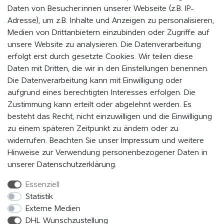
Cookie - Einstellungen
Daten von Besucher:innen unserer Webseite (z.B. IP-
Adresse), um z.B. Inhalte und Anzeigen zu personalisieren,
Medien von Drittanbietern einzubinden oder Zugriffe auf
WERDE MITGLIED UND BLEIBE IMMER AUF DEM
unsere Website zu analysieren. Die Datenverarbeitung
LAUFENDEN
erfolgt erst durch gesetzte Cookies. Wir teilen diese
Daten mit Dritten, die wir in den Einstellungen benennen.
Indem Du auf „MITMACHEN“ klickst, erklärst du dich damit einverstanden,
als Mitglied vom EVENaBAG Newsletter, Neuheiten, Aktionen und
Die Datenverarbeitung kann mit Einwilligung oder
Werbeangebote zu erhalten.
aufgrund eines berechtigten Interesses erfolgen. Die
Zustimmung kann erteilt oder abgelehnt werden. Es
Abonnieren
besteht das Recht, nicht einzuwilligen und die Einwilligung
zu einem späteren Zeitpunkt zu ändern oder zu
Hiermit bestätige ich, dass ich die
Daten­schutz­erklärung
gelesen
widerrufen. Beachten Sie unser
Impressum
und weitere
habe. Meine Einwilligung kann ich jederzeit widerrufen.*
Hinweise zur Verwendung personenbezogener Daten in
unserer
Daten­schutz­erklärung
.
Essenziell
FOLGE UNS
Statistik
Externe Medien
DHL Wunschzustellung